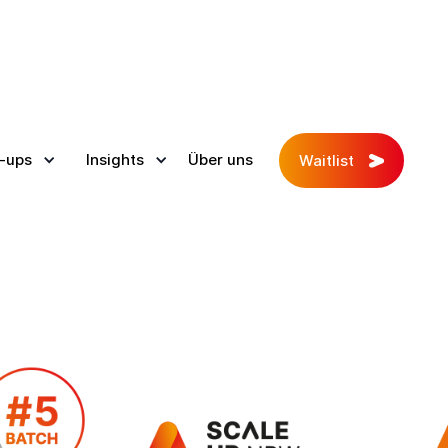
-ups
Insights
Über uns
Waitlist