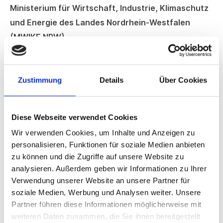
Ministerium für Wirtschaft, Industrie, Klimaschutz
und Energie des Landes Nordrhein-Westfalen
(MWIKE NRW)
Referat „Digitale Wirtschaft (DWNRW), Digitale
Geschäftsmodelle“
Berger Allee 25
Zustimmung
Details
Über Cookies
40213 Düsseldorf
Diese Webseite verwendet Cookies
Vertreten durch:
Wir verwenden Cookies, um Inhalte und Anzeigen zu
Simon Cohnitz (Referatsleiter Digitale Wirtschaft
personalisieren, Funktionen für soziale Medien anbieten
NRW)
zu können und die Zugriffe auf unsere Website zu
analysieren. Außerdem geben wir Informationen zu Ihrer
Kontakt:
Verwendung unserer Website an unsere Partner für
soziale Medien, Werbung und Analysen weiter. Unsere
Telefon: +49 (0) 211 61 77 20
Partner führen diese Informationen möglicherweise mit
E-Mail:
poststelle@mwike.nrw.de
weiteren Daten zusammen, die Sie ihnen bereitgestellt