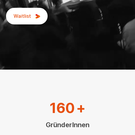
Waitlist
160
+
GründerInnen