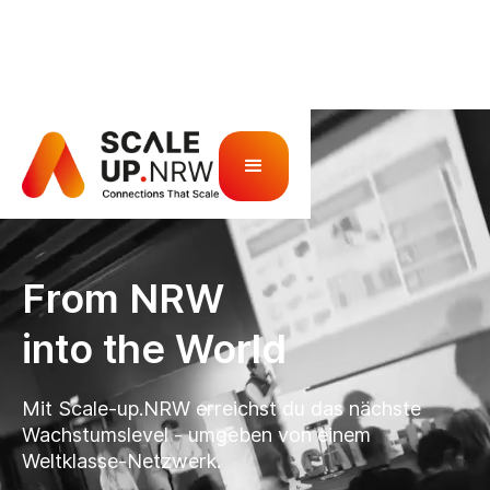
From NRW
into the World​
Mit Scale-up.NRW erreichst du das nächste
Wachstumslevel - umgeben von einem
Weltklasse-Netzwerk.