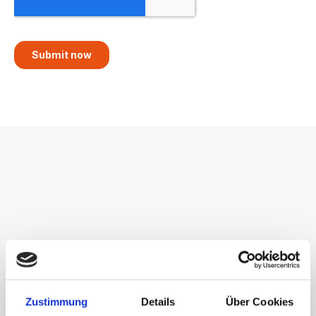
Any
Questions?
Have a look at our
faqs
or get in touch with our
Zustimmung
Details
Über Cookies