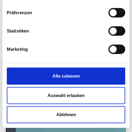
"Top-Kundenservice"
2023 und 2021 in der
Präferenzen
Kategorie Heiztechnik von FOCUS Money
"Top-Dienstleister & Empfehlung 2022"
von
Statistiken
ProvenExpert
Marketing
+
333%
Funding
Alle zulassen
+
68%
FTEs
Auswahl erlauben
Ablehnen