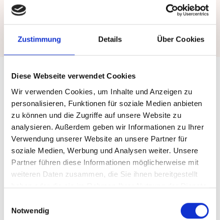
CBS International Business School
Zustimmung
Details
Über Cookies
Diese Webseite verwendet Cookies
Wir verwenden Cookies, um Inhalte und Anzeigen zu
Erfolge
personalisieren, Funktionen für soziale Medien anbieten
Wir sind stolz auf die
zu können und die Zugriffe auf unsere Website zu
analysieren. Außerdem geben wir Informationen zu Ihrer
gemeinsame
Verwendung unserer Website an unsere Partner für
soziale Medien, Werbung und Analysen weiter. Unsere
Partner führen diese Informationen möglicherweise mit
Entwicklung.
weiteren Daten zusammen, die Sie ihnen bereitgestellt
haben oder die sie im Rahmen Ihrer Nutzung der Dienste
gesammelt haben.
Einwilligungsauswahl
"Beste Website"
im Photovoltaik-Anbietertest von
Notwendig
EFAHRER.com/ CHIP