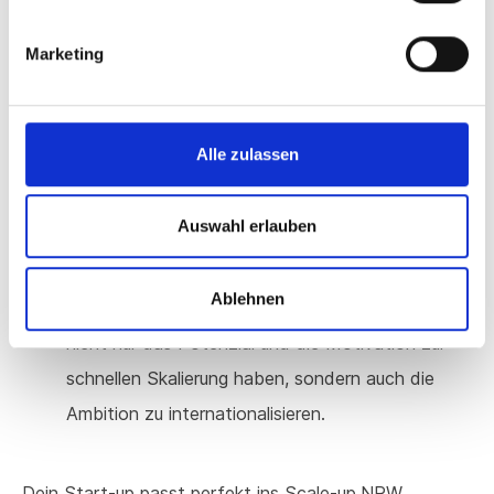
sollten Teams mindestens 15 Mitarbeiter
Marketing
aufweisen, die alle Kompetenzen und wichtigen
Posten abdecken.
bereits ein laufendes Produktgeschäft haben,
Alle zulassen
welches von einer signifikanten Anzahl an
Kunden genutzt wird.
Auswahl erlauben
ausreichend Wachstumskapital durch eine
abgeschlossene Finanzierung (≥1 Mio. €) und
Ablehnen
eigene Umsätze (≥0,5 Mio. € pro Jahr) haben.
nicht nur das Potenzial und die Motivation zur
schnellen Skalierung haben, sondern auch die
Ambition zu internationalisieren.
Dein Start-up passt perfekt ins Scale-up.NRW