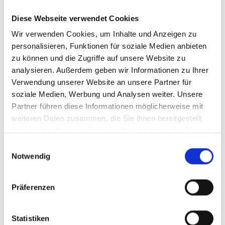
Kohorte einer der größten Mehrwerte. „Ohne Scale-
Diese Webseite verwendet Cookies
up.NRW hätten wir Menschen wie Mike Richardson,
einen Experten auf dem Gebiet des ‚agile
Wir verwenden Cookies, um Inhalte und Anzeigen zu
personalisieren, Funktionen für soziale Medien anbieten
manufacturing‘ und international bestens vernetzt,
zu können und die Zugriffe auf unsere Website zu
nicht kennengelernt“, sagt Frank Platte, Gründer von
analysieren. Außerdem geben wir Informationen zu Ihrer
IANUS Simulation und Teilnehmer von Batch #1. „Es ist
Verwendung unserer Website an unsere Partner für
das Mindset der Leute, die wir treffen, mit denen wir
soziale Medien, Werbung und Analysen weiter. Unsere
Kontakt haben, das uns beflügelt.“
Partner führen diese Informationen möglicherweise mit
weiteren Daten zusammen, die Sie ihnen bereitgestellt
haben oder die sie im Rahmen Ihrer Nutzung der Dienste
Kriterien für Scale-up.NRW BewerberInnen
gesammelt haben.
Einwilligungsauswahl
Scale-up.NRW richtet sich an bereits erfolgreiche
Notwendig
Start-ups aus NRW. Aber ab wann zählen Teams als
„bereits erfolgreich“? Perfekt geeignet für das
Präferenzen
Skalierungsprogrammsind Start-ups, die:
ein außergewöhnliches und
Statistiken
vielfältiges(Gründungs-)Team haben. Dabei