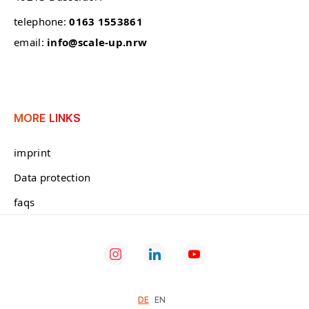
telephone:
0163 1553861
email:
info@scale-up.nrw
MORE LINKS
imprint
Data protection
faqs
DE
EN