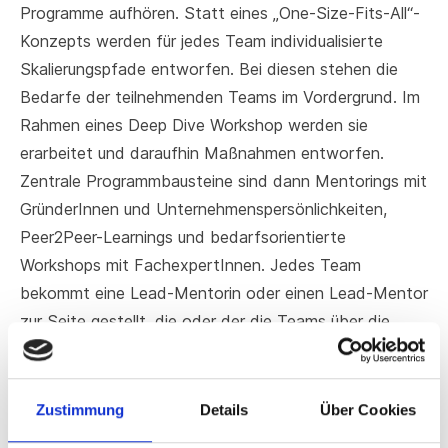
Programme aufhören. Statt eines „One-Size-Fits-All“-
Konzepts werden für jedes Team individualisierte
Skalierungspfade entworfen. Bei diesen stehen die
Bedarfe der teilnehmenden Teams im Vordergrund. Im
Rahmen eines Deep Dive Workshop werden sie
erarbeitet und daraufhin Maßnahmen entworfen.
Zentrale Programmbausteine sind dann Mentorings mit
GründerInnen und Unternehmenspersönlichkeiten,
Peer2Peer-Learnings und bedarfsorientierte
Workshops mit FachexpertInnen. Jedes Team
bekommt eine Lead-Mentorin oder einen Lead-Mentor
zur Seite gestellt, die oder der die Teams über die
Programmlaufzeit begleitet. Zudem helfen
internationale Anlauf- und Startpunkte, sogenannte
Softlanding Pads, beim Eintritt in neue Märkte.
Zustimmung
Details
Über Cookies
Der Kontakt zu Experten ist für die Teams der ersten