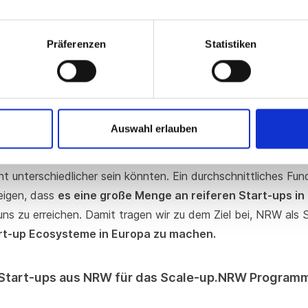
hmerInnen befinden, durch und durch verstehen, sodass wir
nnen
.
Präferenzen
Statistiken
 Start-ups aus NRW bewerben sich für
Auswahl erlauben
n ist hoch sowie vielfältig und die Teams in verschiede
bis B2B2B oder von Düsseldorf bis Winterberg, haben wir er
ht unterschiedlicher sein könnten. Ein durchschnittliches Fu
zeigen, dass
es eine große Menge an reiferen Start-ups in
uns zu erreichen. Damit tragen wir zu dem Ziel bei, NRW als
art-up Ecosysteme in Europa zu machen.
Start-ups aus NRW für das Scale-up.NRW Program