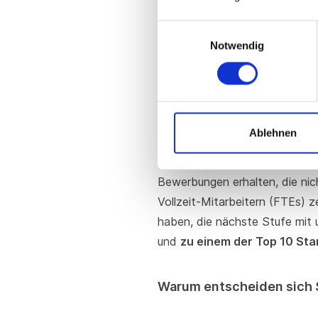
denen sich potentielle Teilne
Einwilligungsauswahl
und persönlich erklären kö
Notwendig
Die vielfältigsten
Programm
Ablehnen
Die
Qualität der Bewerbunge
Hardware bis FinTech, von B2G
Bewerbungen erhalten, die nic
Vollzeit-Mitarbeitern (FTEs) 
haben, die nächste Stufe mit 
und
zu einem der Top 10 St
Warum entscheiden sich 