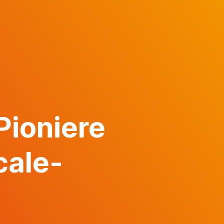
Pioniere
cale-