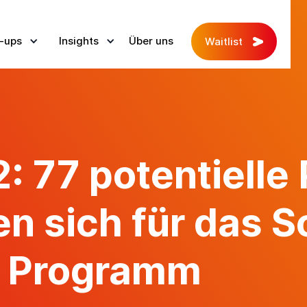
-ups
Insights
Über uns
Waitlist
: 77 potentielle 
n sich für das S
 Programm