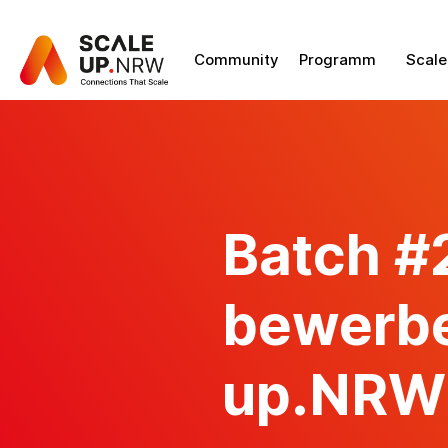
Community
Programm
Scale
Batch #2
bewerbe
up.NRW