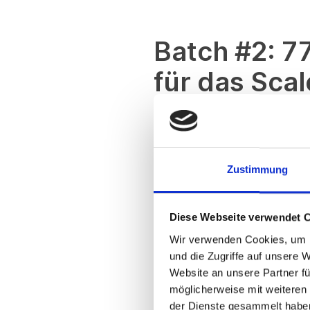
Batch #2: 7
für das Sc
Das führende 
die zweite Run
Zustimmung
Seit November letzten Jahres
Diese Webseite verwendet 
von Start-ups aus allen Ec
Wir verwenden Cookies, um I
Das Interesse war insgesamt 
und die Zugriffe auf unsere 
up.NRW
Programm
auf das n
Website an unsere Partner fü
GründerInnen können sich jede
möglicherweise mit weiteren
der Dienste gesammelt habe
einzelnen InteressentIn pers