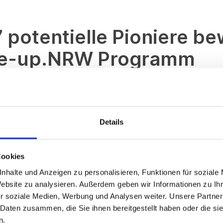
7 potentielle Pioniere b
ale-up.NRW Programm
Skalierungsprogramm in Deuts
de!
Details
 lief die Bewerbungsphase für die zweite Kohorte von Scal
Cookies
ken NRWs
sind für den zweiten Batch des Scale-up.NRW Pro
nhalte und Anzeigen zu personalisieren, Funktionen für soziale
sehr hoch: Wir waren mit über 140 Start-ups aus NRW in Kon
Website zu analysieren. Außerdem geben wir Informationen zu I
ächste Level möchten
. Unser Scouting der Teams läuft 36
r soziale Medien, Werbung und Analysen weiter. Unsere Partner
rzeit im Jahr unbürokratisch bei uns melden. In 2022 konnte
 Daten zusammen, die Sie ihnen bereitgestellt haben oder die s
n.
önlich telefonieren
und so jedes Team kennenzulernen. Wi