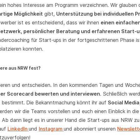
ein hohes Interesse am Programm verzeichnen. Wir glauben 
artige Möglichkeit
gibt,
Unterstützung bei individuellen 
ewerber ist es entscheidend, dass wir ihnen
einen einfachen
Netzwerk, persönlicher Beratung und erfahrenen Start
ndercoaching für Start-ups in der fortgeschrittenen Phase is
platzieren konnten.
iere aus NRW fest?
aluieren und entscheiden. In den kommenden Tagen und Woche
er Scorecard bewerten und interviewen
. Schließlich wer
bestimmt. Die Bekanntmachung könnt ihr auf
Social Media
erden wir die Teams vorstellen und euch einen Einblick in d
. Ab dann liegt es in unserer Hand die Start-ups aus NRW zu
 auf
LinkedIn
und
Instagram
und abonniert unseren
Newslett
tzuverfolgen!