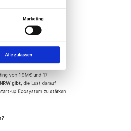
 ihnen das Programm
individuell
Marketing
 das Scale-up.NRW
Alle zulassen
nen Branchen tätig
. Von
neut eine Vielzahl von
nding von 1.9M€ und 17
 NRW gibt
, die Lust darauf
 Start-up Ecosystem zu stärken
m?