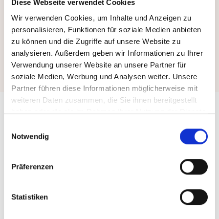
Diese Webseite verwendet Cookies
Theresa Winkels
Wir verwenden Cookies, um Inhalte und Anzeigen zu
Leiterin des Amtes für wirtschaftliche Entwicklung
personalisieren, Funktionen für soziale Medien anbieten
Landeshauptstadt Düsseldorf
zu können und die Zugriffe auf unsere Website zu
analysieren. Außerdem geben wir Informationen zu Ihrer
Verwendung unserer Website an unsere Partner für
soziale Medien, Werbung und Analysen weiter. Unsere
Partner führen diese Informationen möglicherweise mit
weiteren Daten zusammen, die Sie ihnen bereitgestellt
haben oder die sie im Rahmen Ihrer Nutzung der Dienste
gesammelt haben.
Einwilligungsauswahl
Erfolge
Notwendig
Wir sind stolz auf die
Präferenzen
gemeinsame
Statistiken
Entwicklung.