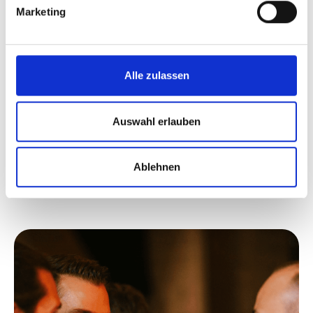
Marketing
BenFit bietet sein Produktportfolio sowohl im
eigenen Shop an 50.000 zufriedene Kunden als auch
in 750 Supermärkten in ganz Deutschland an.
Alle zulassen
Auswahl erlauben
+
190%
Funding
Ablehnen