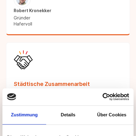
Robert Kronekker
Gründer
Hafervoll
Städtische Zusammenarbeit
BenFit konnte über Theresa Winkels eine
Zusammenarbeit im Rahmen der Startup Week
Düsseldorf gewinnen.
Zustimmung
Details
Über Cookies