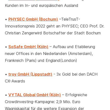
Kunden im In- und europäischen Ausland
•
PHYSEC GmbH (Bochum)
–TeleTrusT-
Innovationspreis 2022 geht an PHYSEC; CEO Prof. Dr.
Christian Zengerwird Botschafter der Stadt Bochum
•
SoSafe GmbH (Köln)
– Aufbau und Etablierung
neuer Offices in den Niederlanden (Amsterdam),
Frankreich (Paris) und England(London)
•
troy GmbH (Lippstadt)
- 3x Gold bei den DACH
CX-Awards
•
VYTAL Global GmbH (Köln)
– Erfolgreiche
Crowdinvesting-Kampagne: 2,9 Mio. Euro
Wagniskapital für die weitere Expansion der