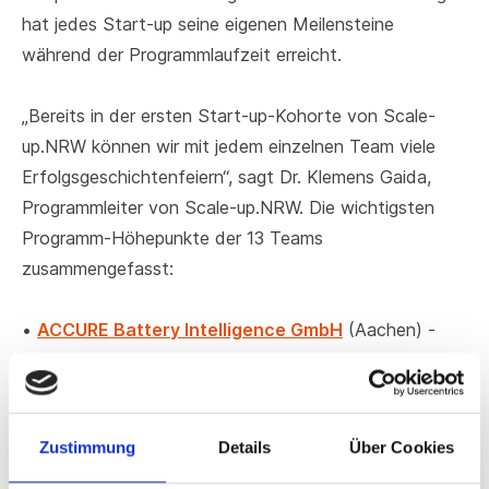
hat jedes Start-up seine eigenen Meilensteine
während der Programmlaufzeit erreicht.
„Bereits in der ersten Start-up-Kohorte von Scale-
up.NRW können wir mit jedem einzelnen Team viele
Erfolgsgeschichtenfeiern“, sagt Dr. Klemens Gaida,
Programmleiter von Scale-up.NRW. Die wichtigsten
Programm-Höhepunkte der 13 Teams
zusammengefasst:
•
ACCURE Battery Intelligence GmbH
(Aachen) -
ACCURE und STABL Energy geben strategische
Partnerschaft bekannt; fortschreitende Expansion in
den USA
Zustimmung
Details
Über Cookies
•
BenFit-Nutrition GmbH (Düsseldorf)
- BenFit