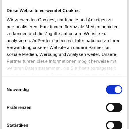
erobert neue Vertriebskanäle und ist deutschlandweit
Diese Webseite verwendet Cookies
bei Flink
Wir verwenden Cookies, um Inhalte und Anzeigen zu
personalisieren, Funktionen für soziale Medien anbieten
•
Camper Active GmbH (Düsseldorf)
- Erschließung
zu können und die Zugriffe auf unsere Website zu
des U.S.-Marktes und fortschreitende Expansion in
analysieren. Außerdem geben wir Informationen zu Ihrer
diversen europäischen Märkten
Verwendung unserer Website an unsere Partner für
soziale Medien, Werbung und Analysen weiter. Unsere
Partner führen diese Informationen möglicherweise mit
•
Dermanostic GmbH (Düsseldorf)
– Hautarzt per
weiteren Daten zusammen, die Sie ihnen bereitgestellt
App gewinnt Kooperationen mit den ersten
haben oder die sie im Rahmen Ihrer Nutzung der Dienste
gesetzlichen Krankenkassen und neue Top-
gesammelt haben.
Einwilligungsauswahl
BeraterInnen: Ex-CEO von Douglas Tina Müller &
Notwendig
Digitalexperte Marcus Diekmann
Präferenzen
•
FibreCoat GmbH (Aachen)
- Erfolgreiche
Inbetriebnahme einer neuen Produktionsstätte in
Statistiken
Georgien; FibreCoat-CEO Robert Brüll als Teil der