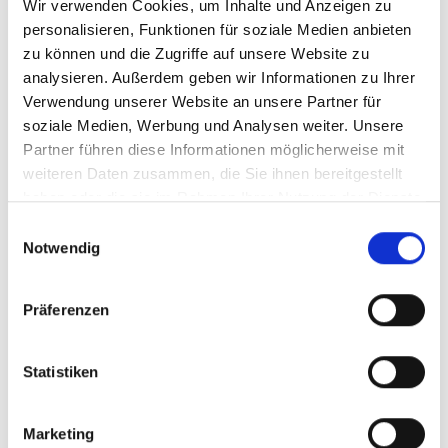
Wir verwenden Cookies, um Inhalte und Anzeigen zu
Das fängt mit simplen internen Prozessen an, die
personalisieren, Funktionen für soziale Medien anbieten
beispielsweise nur auf Deutsch dokumentiert sind.
zu können und die Zugriffe auf unsere Website zu
Oder das Start-up besetzt Kernpositionen mit
analysieren. Außerdem geben wir Informationen zu Ihrer
Mitarbeitern, die keine bis wenig interkulturelle
Verwendung unserer Website an unsere Partner für
soziale Medien, Werbung und Analysen weiter. Unsere
Erfahrungen haben.
Partner führen diese Informationen möglicherweise mit
Gründer, die keinen finanzstarken Markt vor der Tür
weiteren Daten zusammen, die Sie ihnen bereitgestellt
haben, bezeichnen diesen “Nachteil” als “hidden
haben oder die sie im Rahmen Ihrer Nutzung der Dienste
superpower”, weil sie von Anfang an ihr
gesammelt haben.
Einwilligungsauswahl
Geschäftsmodell auf eine internationale
Notwendig
Skalierung ausrichten und konzeptionieren
müssen
. Ein geeignetes Beispiel ist
UiPath
, die in
Präferenzen
Rumänien gegründet wurden, mittlerweile jedoch ihren
Sitz in New York haben und
hohe internationale
Statistiken
Umsätze
einfahren. Auch hier ist Geschwindigkeit ein
wertvolles Gut und kann genutzt werden, um sich
Marketing
international vom Wettbewerb abzusetzen.