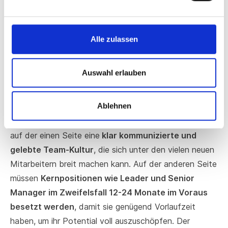
3. Zu späte Einstellung
und eine fehlende
Alle zulassen
Unternehmenskultur
Auswahl erlauben
In der Skalierungsphase kann ein Start-up sehr schnell
Ablehnen
von 50 auf 500 MitarbeiterInnen wachen. Damit ein
junges Unternehmen das auch tragen kann, braucht es
auf der einen Seite eine
klar kommunizierte und
gelebte Team-Kultur
, die sich unter den vielen neuen
Mitarbeitern breit machen kann. Auf der anderen Seite
müssen
Kernpositionen wie Leader und Senior
Manager im Zweifelsfall 12-24 Monate im Voraus
besetzt werden
, damit sie genügend Vorlaufzeit
haben, um ihr Potential voll auszuschöpfen. Der